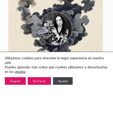
Utilizamos cookies para ofrecerte la mejor experiencia en nuestra
8 de noviembre de 2023
web.
Móvil: Arte alBarro
Puedes aprender más sobre qué cookies utilizamos o desactivarlas
en los
ajustes
.
Aceptar
Rechazar
Ajustes
Leer más
IR A CURRÍCULUM
| +34 609 666 584
| sara@tuoptimizadorawebseo.com