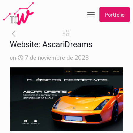
Portfolio
Website: AscariDreams
on
7 de noviembre de 2023